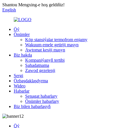
Shantou Mengxing-e hoş geldiňiz!
English
Öý
Önümler
Köp stansiýalar termofrom enjamy
Wakuum emele getiriji maşyn
Awtomat kesiji maşyn
Biz hakda
Kompaniýanyň tertibi
Şahadatnama
Zawod gezelenji
Sergi
Özbaşdaklaşdyrma
Wideo
Habarlar
Senagat habarlary
Önümler habarlary
Biz bilen habarlaşyň
Öý