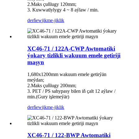
2.Maks çuňlugy 120mm;
3. Kuwwatlylygy 4 ~ 8 aýlaw / min.
derňew
jikme-jiklik
XC46-71 / 122A-CWP Awtomatiki
ýokary tizlikli wakuum emele getiriji
maşyn
1,680x1200mm wakuum emele getirýän
meýdan;
2.Maks çuňlugy 200mm;
3. PET / PS sahypasy bilen iň çalt 12 aýlaw /
min.(Gury işlemeýär)
derňew
jikme-jiklik
XC46-71 / 122-BWP Awtomatiki