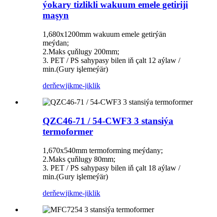
ýokary tizlikli wakuum emele getiriji
maşyn
1,680x1200mm wakuum emele getirýän
meýdan;
2.Maks çuňlugy 200mm;
3. PET / PS sahypasy bilen iň çalt 12 aýlaw /
min.(Gury işlemeýär)
derňew
jikme-jiklik
QZC46-71 / 54-CWF3 3 stansiýa
termoformer
1,670x540mm termoforming meýdany;
2.Maks çuňlugy 80mm;
3. PET / PS sahypasy bilen iň çalt 18 aýlaw /
min.(Gury işlemeýär)
derňew
jikme-jiklik