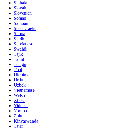
Sinhala
Slovak
Slovenian
Somali
Samoan
Scots Gaelic
Shona
Sindhi
Sundanese
Swahili
Tajik
Tamil
Telugu
Thai
Ukrainian
Urdu
Uzbek
Vietnamese
Welsh
Xhosa
Yiddish
Yoruba
Zulu
Kinyarwanda
Tatar