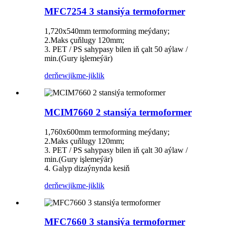
MFC7254 3 stansiýa termoformer
1,720x540mm termoforming meýdany;
2.Maks çuňlugy 120mm;
3. PET / PS sahypasy bilen iň çalt 50 aýlaw /
min.(Gury işlemeýär)
derňew
jikme-jiklik
MCIM7660 2 stansiýa termoformer
1,760x600mm termoforming meýdany;
2.Maks çuňlugy 120mm;
3. PET / PS sahypasy bilen iň çalt 30 aýlaw /
min.(Gury işlemeýär)
4. Galyp dizaýnynda kesiň
derňew
jikme-jiklik
MFC7660 3 stansiýa termoformer