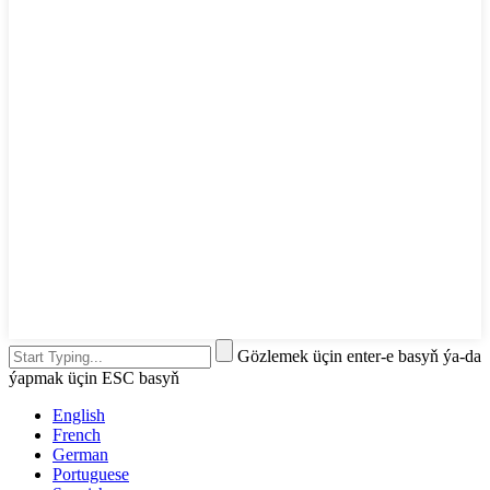
Gözlemek üçin enter-e basyň ýa-da
ýapmak üçin ESC basyň
English
French
German
Portuguese