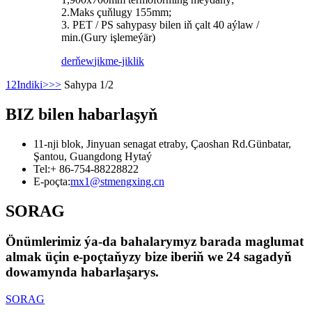
2.Maks çuňlugy 155mm;
3. PET / PS sahypasy bilen iň çalt 40 aýlaw /
min.(Gury işlemeýär)
derňew
jikme-jiklik
1
2
Indiki>
>>
Sahypa 1/2
BIZ bilen habarlaşyň
11-nji blok, Jinyuan senagat etraby, Çaoshan Rd.Günbatar,
Şantou, Guangdong Hytaý
Tel:
+ 86-754-88228822
E-poçta:
mx1@stmengxing.cn
SORAG
Önümlerimiz ýa-da bahalarymyz barada maglumat
almak üçin e-poçtaňyzy bize iberiň we 24 sagadyň
dowamynda habarlaşarys.
SORAG