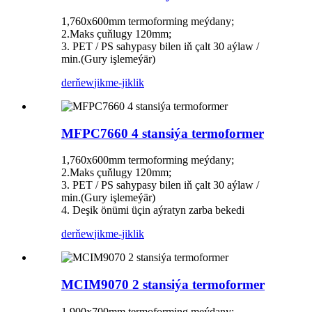
1,760x600mm termoforming meýdany;
2.Maks çuňlugy 120mm;
3. PET / PS sahypasy bilen iň çalt 30 aýlaw /
min.(Gury işlemeýär)
derňew
jikme-jiklik
MFPC7660 4 stansiýa termoformer
1,760x600mm termoforming meýdany;
2.Maks çuňlugy 120mm;
3. PET / PS sahypasy bilen iň çalt 30 aýlaw /
min.(Gury işlemeýär)
4. Deşik önümi üçin aýratyn zarba bekedi
derňew
jikme-jiklik
MCIM9070 2 stansiýa termoformer
1,900x700mm termoforming meýdany;