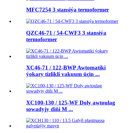
MFC7254 3 stansiýa termoformer
QZC46-71 / 54-CWF3 3 stansiýa
termoformer
XC46-71 / 122-BWP Awtomatiki
ýokary tizlikli vakuum üçin ...
XC100-130 / 125-WF Doly awtoulag
sowadyjy diňi M ...