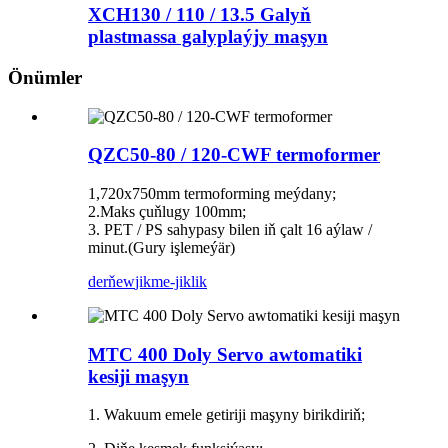
XCH130 / 110 / 13.5 Galyň
plastmassa galyplaýjy maşyn
Önümler
QZC50-80 / 120-CWF termoformer
1,720x750mm termoforming meýdany;
2.Maks çuňlugy 100mm;
3. PET / PS sahypasy bilen iň çalt 16 aýlaw /
minut.(Gury işlemeýär)
derňew
jikme-jiklik
MTC 400 Doly Servo awtomatiki
kesiji maşyn
1. Wakuum emele getiriji maşyny birikdiriň;