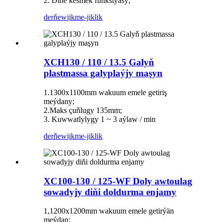
2. Diňe kesmek funksiýasy;
derňew
jikme-jiklik
XCH130 / 110 / 13.5 Galyň
plastmassa galyplaýjy maşyn
1.1300x1100mm wakuum emele getiriş
meýdany;
2.Maks çuňlugy 135mm;
3. Kuwwatlylygy 1 ~ 3 aýlaw / min
derňew
jikme-jiklik
XC100-130 / 125-WF Doly awtoulag
sowadyjy diňi doldurma enjamy
1,1200x1200mm wakuum emele getirýän
meýdan;