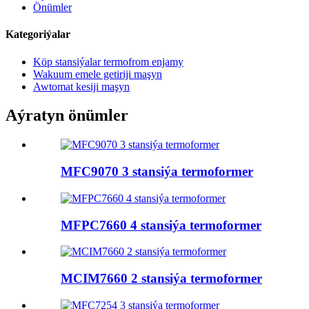
Önümler
Kategoriýalar
Köp stansiýalar termofrom enjamy
Wakuum emele getiriji maşyn
Awtomat kesiji maşyn
Aýratyn önümler
MFC9070 3 stansiýa termoformer
MFPC7660 4 stansiýa termoformer
MCIM7660 2 stansiýa termoformer