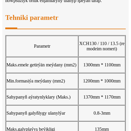
howpsuzlyk örtük enjamlaryny ulanyp işleýän tarap.
Tehniki parametr
XCH130 / 110 / 13.5 (re
Parametr
modeim nomeri)
Maks.emele getirýän meýdany (mm2)
1300mm * 1100mm
Min.formasiýa meýdany (mm2)
1200mm * 1000mm
Sahypanyň aýratynlyklary (Maks.)
1370mm * 1170mm
Sahypanyň galyňlygy ulanylýar
0.8-3mm
Maks.galyplaýyş beýikligi
135mm