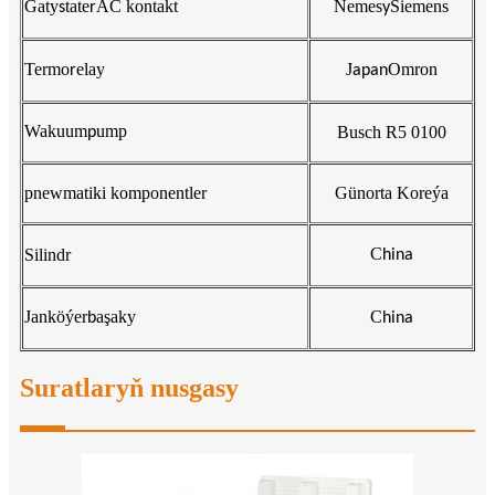
Gaty
tate
AC kontakt
Nemes
Siemens
s
r
y
Termo
elay
J
Omron
r
apan
Wakuum
ump
Busch R5 0100
p
pnewmatiki komponentler
Günorta Koreýa
C
Silindr
hina
Janköýer
aşaky
C
b
hina
Suratlaryň nusgasy