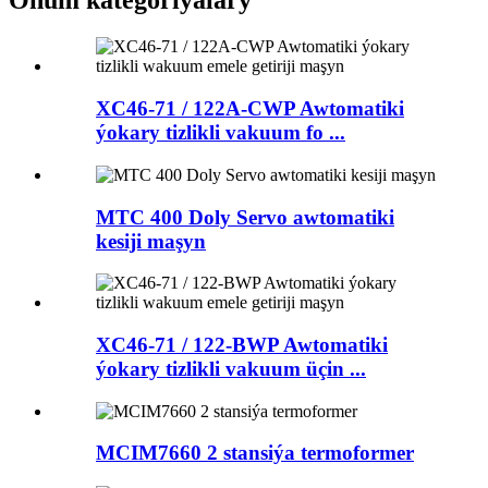
Önüm kategoriýalary
XC46-71 / 122A-CWP Awtomatiki
ýokary tizlikli vakuum fo ...
MTC 400 Doly Servo awtomatiki
kesiji maşyn
XC46-71 / 122-BWP Awtomatiki
ýokary tizlikli vakuum üçin ...
MCIM7660 2 stansiýa termoformer