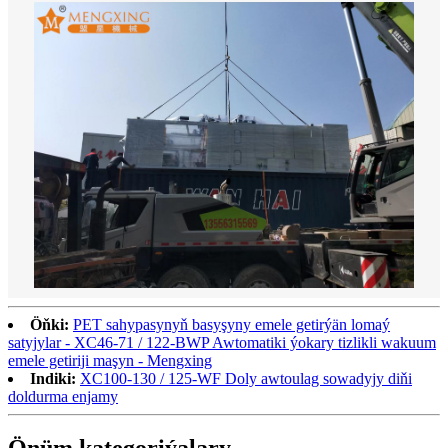
Öňki:
PET sahypasynyň basyşyny emele getirýän lomaý
satyjylar - XC46-71 / 122-BWP Awtomatiki ýokary tizlikli wakuum
emele getiriji maşyn - Mengxing
Indiki:
XC100-130 / 125-WF Doly awtoulag sowadyjy diňi
doldurma enjamy