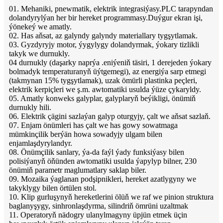
01. Mehaniki, pnewmatik, elektrik integrasiýasy.PLC tarapyndan
dolandyrylýan her bir hereket programmasy.Duýgur ekran işi,
ýönekeý we amatly.
02. Has aňsat, az galyndy galyndy materiallary tygşytlamak.
03. Gyzdyryjy motor, ýygylygy dolandyrmak, ýokary tizlikli
takyk we durnukly.
04 durnukly (daşarky naprýa .eniýeniň täsiri, 1 derejeden ýokary
bolmadyk temperaturanyň üýtgemegi), az energiýa sarp etmegi
(takmynan 15% tygşytlamak), uzak ömürli plastinka peçleri,
elektrik kerpiçleri we ş.m. awtomatiki usulda ýüze çykaryldy.
05. Amatly konweks galyplar, galyplaryň beýikligi, önümiň
durnukly hili.
06. Elektrik çägini sazlaýan galyp oturgyjy, çalt we aňsat sazlaň.
07. Enjam önümleri has çalt we has gowy sowatmaga
mümkinçilik berýän howa sowadyjy ulgam bilen
enjamlaşdyrylandyr.
08. Önümçilik sanlary, ýa-da faýl ýady funksiýasy bilen
polisiýanyň öňünden awtomatiki usulda ýapylyp bilner, 230
önümiň parametr maglumatlary saklap biler.
09. Mozaika ýaglanan podşipnikleri, hereket azatlygyny we
takyklygy bilen örtülen stol.
10. Klip gurluşynyň hereketlerini ölüň we raf we pinion struktura
baglanyşygy, sinhronlaşdyrma, silindriň ömrüni uzaltmak
11. Operatoryň nädogry ulanylmagyny üpjün etmek üçin