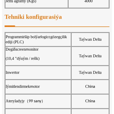
Jemi agramy (Kgs)
4000
Tehniki konfigurasiýa
Programmirläp bolýar
ogic
gözegçilik
l
c
Taýwan Delta
ediji (PLC)
Degiň
creen
onitor
s
m
Taýwan Delta
(10,4 "dýuým / reňk)
Inwertor
Taýwan Delta
Iýmitlendirmek
otor
C
m
hina
Ateryladyjy
（
）
C
99 sany
hina