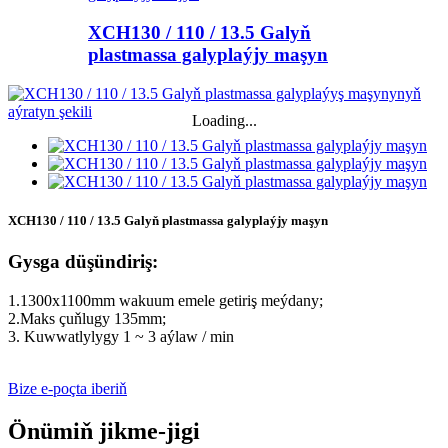
XCH130 / 110 / 13.5 Galyň
plastmassa galyplaýjy maşyn
Loading...
XCH130 / 110 / 13.5 Galyň plastmassa galyplaýjy maşyn
Gysga düşündiriş:
1.1300x1100mm wakuum emele getiriş meýdany;
2.Maks çuňlugy 135mm;
3. Kuwwatlylygy 1 ~ 3 aýlaw / min
Bize e-poçta iberiň
Önümiň jikme-jigi