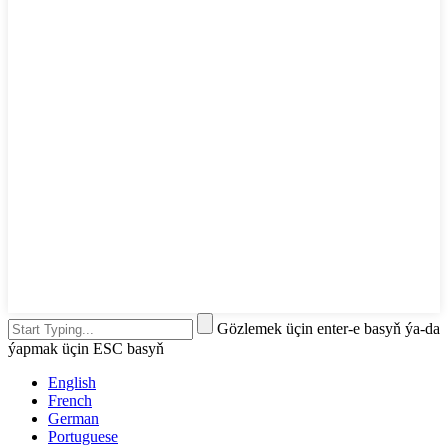
Gözlemek üçin enter-e basyň ýa-da
ýapmak üçin ESC basyň
English
French
German
Portuguese