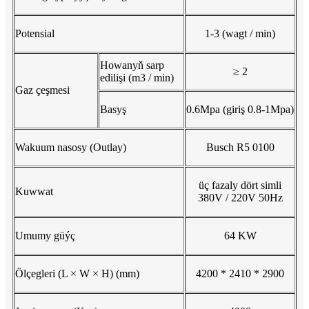
Potensial
1-3 (wagt / min)
Howanyň sarp
≥ 2
edilişi (m3 / min)
Gaz çeşmesi
Basyş
0.6Mpa (giriş 0.8-1Mpa)
Wakuum nasosy (Outlay)
Busch R5 0100
üç fazaly dört simli
Kuwwat
380V / 220V 50Hz
Umumy güýç
64 KW
Ölçegleri (L × W × H) (mm)
4200 * 2410 * 2900