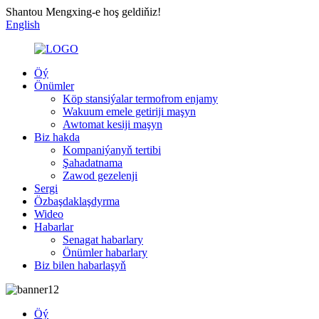
Shantou Mengxing-e hoş geldiňiz!
English
Öý
Önümler
Köp stansiýalar termofrom enjamy
Wakuum emele getiriji maşyn
Awtomat kesiji maşyn
Biz hakda
Kompaniýanyň tertibi
Şahadatnama
Zawod gezelenji
Sergi
Özbaşdaklaşdyrma
Wideo
Habarlar
Senagat habarlary
Önümler habarlary
Biz bilen habarlaşyň
Öý