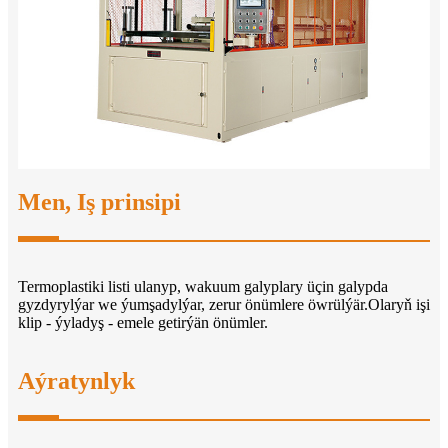
Men, Iş prinsipi
Termoplastiki listi ulanyp, wakuum galyplary üçin galypda
gyzdyrylýar we ýumşadylýar, zerur önümlere öwrülýär.Olaryň işi
klip - ýyladyş - emele getirýän önümler.
Aýratynlyk