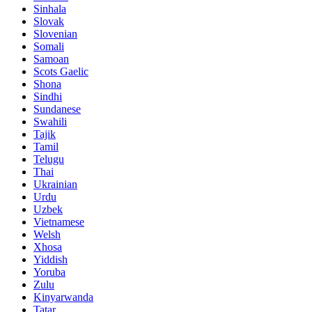
Sinhala
Slovak
Slovenian
Somali
Samoan
Scots Gaelic
Shona
Sindhi
Sundanese
Swahili
Tajik
Tamil
Telugu
Thai
Ukrainian
Urdu
Uzbek
Vietnamese
Welsh
Xhosa
Yiddish
Yoruba
Zulu
Kinyarwanda
Tatar