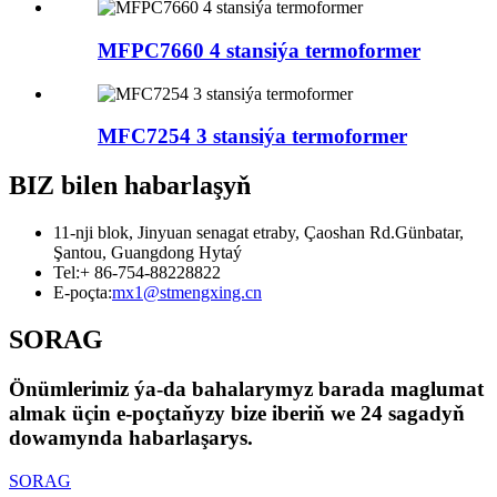
MFPC7660 4 stansiýa termoformer
MFC7254 3 stansiýa termoformer
BIZ bilen habarlaşyň
11-nji blok, Jinyuan senagat etraby, Çaoshan Rd.Günbatar,
Şantou, Guangdong Hytaý
Tel:
+ 86-754-88228822
E-poçta:
mx1@stmengxing.cn
SORAG
Önümlerimiz ýa-da bahalarymyz barada maglumat
almak üçin e-poçtaňyzy bize iberiň we 24 sagadyň
dowamynda habarlaşarys.
SORAG