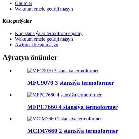
Önümler
Wakuum emele getiriji maşyn
Kategoriýalar
Köp stansiýalar termofrom enjamy
Wakuum emele getiriji maşyn
Awtomat kesiji maşyn
Aýratyn önümler
MFC9070 3 stansiýa termoformer
MFPC7660 4 stansiýa termoformer
MCIM7660 2 stansiýa termoformer